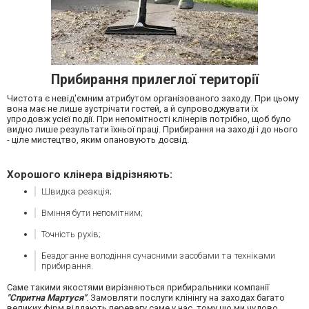
Прибирання прилеглої території
Чистота є невід'ємним атрибутом організованого заходу. При цьому
вона має не лише зустрічати гостей, а й супроводжувати їх
упродовж усієї події. При непомітності клінерів потрібно, щоб було
видно лише результати їхньої праці. Прибирання на заході і до нього
- ціле мистецтво, яким опановують досвід.
Хорошого клінера відрізняють:
Швидка реакція;
Вміння бути непомітним;
Точність рухів;
Бездоганне володіння сучасними засобами та техніками
прибирання.
Саме такими якостями вирізняються прибиральники компанії
"Спритна Мартуся"
. Замовляти послуги клінінгу на заходах багато
великих фірм віддають перевагу саме у нас, тому що ми чудово