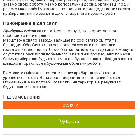
знаємо свою роботу, маємо колосальний досвід організації подій
різного масштабу і можемо запропонувати ряд додаткових послуг з
прибирання, які не входять до стандартного переліку робіт.
Прибирання після свят
Прибирання після свят
– об'ємна послуга, яка користується
особливою популярністю
Масштабне свято завжди залишає по собі багато сміття та
безладдя. Обов'язково хтось повинен усунути всі наслідки
грандіозних веселощів. Люди без належного досвіду і знань можуть
опуститися руки після побаченого, але тільки професійних клінерів.
Схему прибирання будь-якого масштабу вони знають бездоганно та
швидко впораються з будь-якими обсягами роботи.
Ви можете сміливо запросити наших прибиральників після
урочистих заходів. Вони легко виправлять наведений безлад.
Приміщення, а за потреби довколишня територія в результаті
будуть сяяти чистотою.
Під замовлення
ПОСЛУГИ
Купити